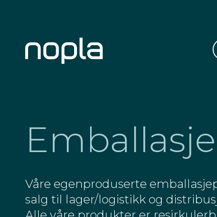
Emballasje
Våre egenproduserte emballasjep
salg til lager/logistikk og distrib
Alle våre produkter er resirkulerb