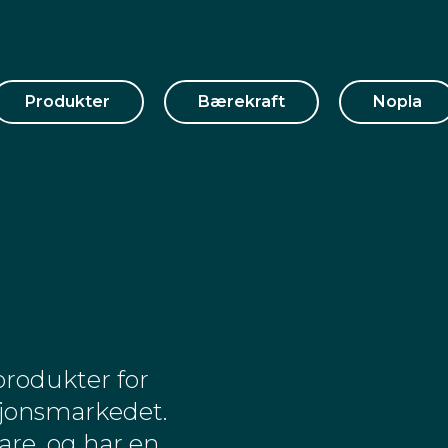
Produkter
Bærekraft
Nopla
rodukter for
usjonsmarkedet.
are, og har en