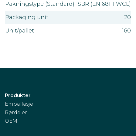
Pakningstype (Standard)
SBR (EN 681-1 WCL)
Packaging unit
20
Unit/pallet
160
Produkter
Emballasje
Rørdeler
OEM