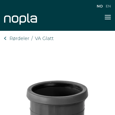
NO
EN
Rørdeler
/
VA Glatt