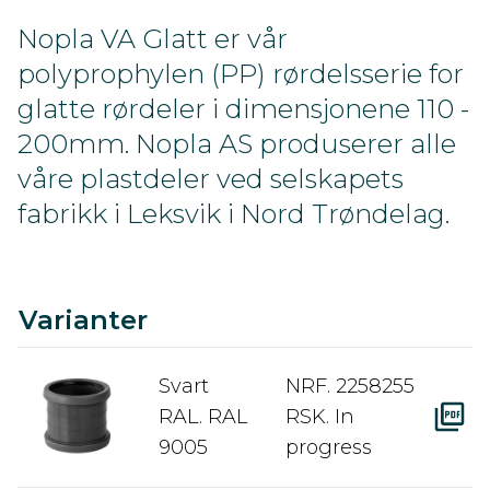
Nopla VA Glatt er vår
polyprophylen (PP) rørdelsserie for
glatte rørdeler i dimensjonene 110 -
200mm. Nopla AS produserer alle
våre plastdeler ved selskapets
fabrikk i Leksvik i Nord Trøndelag.
C
Ra
A
D
Varianter
Svart
NRF. 2258255
RAL. RAL
RSK. In
9005
progress