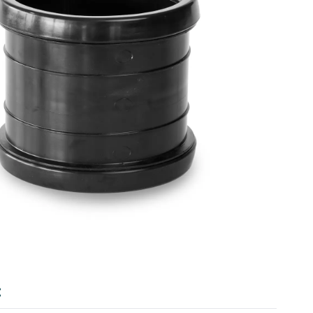
Value
: