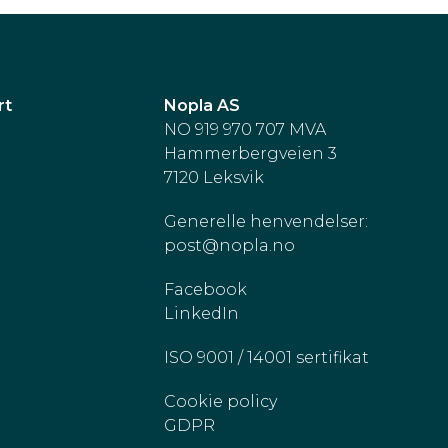
rt
Nopla AS
NO 919 970 707 MVA
Hammerbergveien 3
7120 Leksvik
Generelle henvendelser:
post@nopla.no
Facebook
LinkedIn
ISO 9001 / 14001 sertifikat
Cookie policy
GDPR