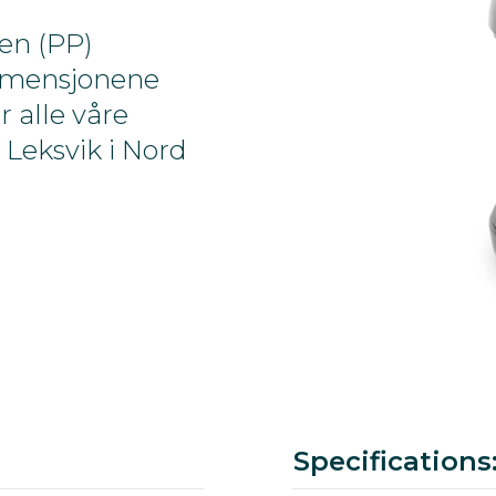
en (PP)
 dimensjonene
 alle våre
 Leksvik i Nord
Color
Ral
Article number
Download pdf
Specifications