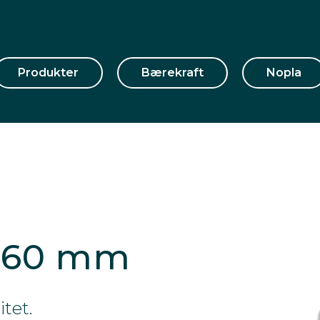
Produkter
Bærekraft
Nopla
 160 mm
tet.