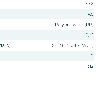
79,6
4,5
Polypropylen (PP)
0,41
dard)
SBR (EN 681-1 WCL)
10
312