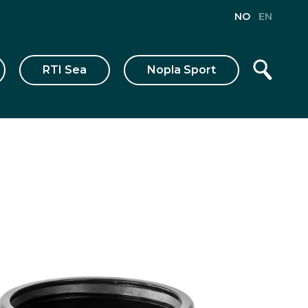
NO
EN
RTI Sea
Nopla Sport