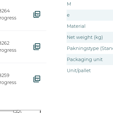
M
8264
e
progress
Material
Net weight (kg)
8262
Pakningstype (Stan
progress
Packaging unit
Unit/pallet
8259
progress