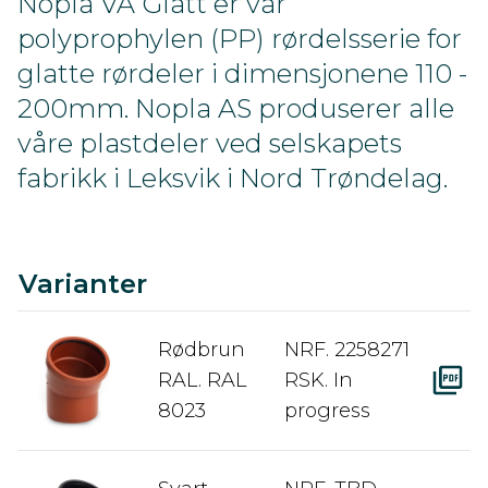
Nopla VA Glatt er vår
polyprophylen (PP) rørdelsserie for
glatte rørdeler i dimensjonene 110 -
200mm. Nopla AS produserer alle
våre plastdeler ved selskapets
fabrikk i Leksvik i Nord Trøndelag.
C
Ra
A
D
Varianter
Rødbrun
NRF. 2258271
RAL. RAL
RSK. In
8023
progress