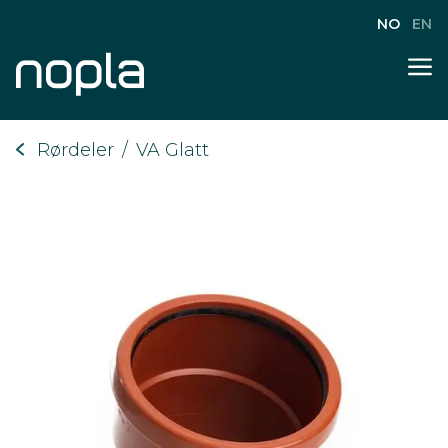
NO
EN
Rørdeler
/
VA Glatt