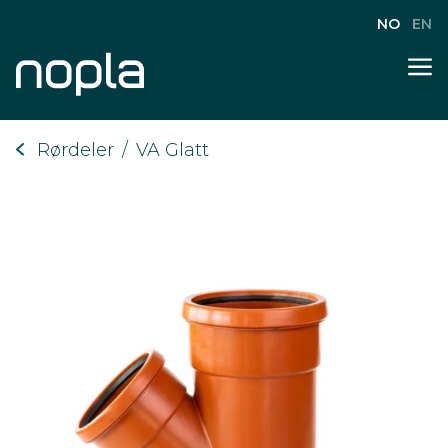
NO
EN
Rørdeler
/
VA Glatt