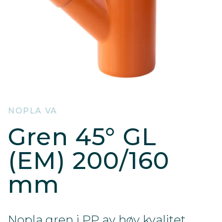
NOPLA VA
Gren 45° GL
(EM) 200/160
mm
Nopla gren i PP av høy kvalitet.