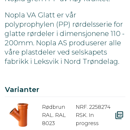
Nopla VA Glatt er vår
polyprophylen (PP) rørdelsserie for
glatte rørdeler i dimensjonene 110 -
200mm. Nopla AS produserer alle
våre plastdeler ved selskapets
fabrikk i Leksvik i Nord Trøndelag.
C
Ra
A
D
Varianter
Rødbrun
NRF. 2258274
RAL. RAL
RSK. In
8023
progress