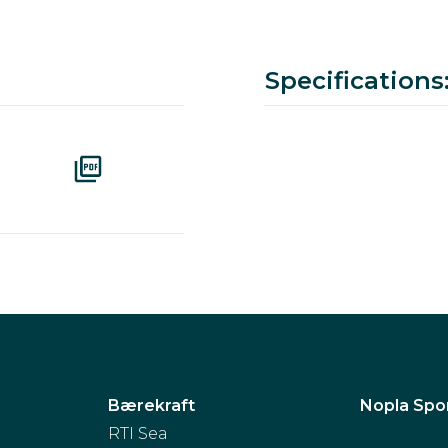
Color
Ral
Article number
Download pdf
Specifications
Bærekraft
Nopla Spo
RTI Sea