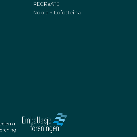
RECReATE
Nopla + Lofotteina
edlem i
forening