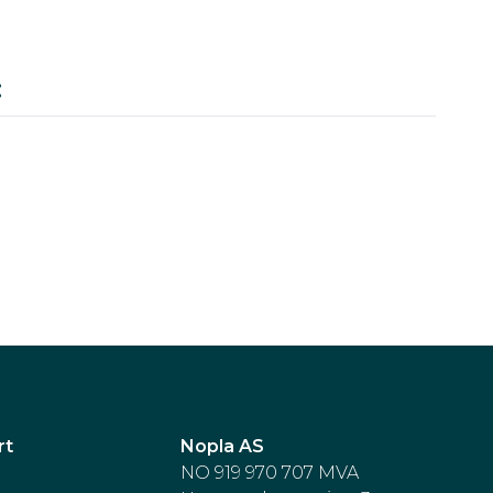
Value
:
rt
Nopla AS
NO 919 970 707 MVA