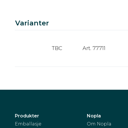
Varianter
TBC
Art. 77711
Produkter
Nopla
Emballasje
Om Nopla