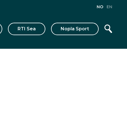
NO
EN
RTI Sea
Nopla Sport