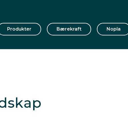
Produkter
Bærekraft
Nopla
edskap