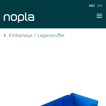
NO
EN
Emballasje
/
Lagerskuffer