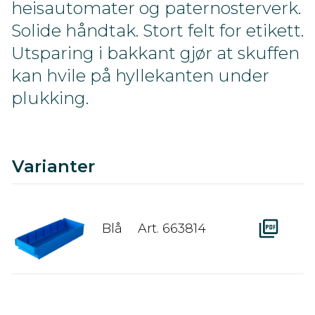
heisautomater og paternosterverk.
Solide håndtak. Stort felt for etikett.
Utsparing i bakkant gjør at skuffen
kan hvile på hyllekanten under
plukking.
C
Ra
A
D
Varianter
Blå
Art. 663814