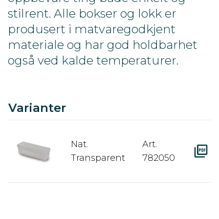
stilrent. Alle bokser og lokk er
produsert i matvaregodkjent
materiale og har god holdbarhet
også ved kalde temperaturer.
C
Ra
A
D
Varianter
Nat.
Art.
Transparent
782050