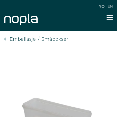
NO
EN
Emballasje
/
Småbokser