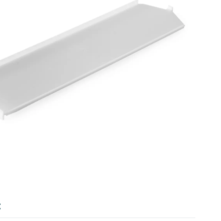
Value
: