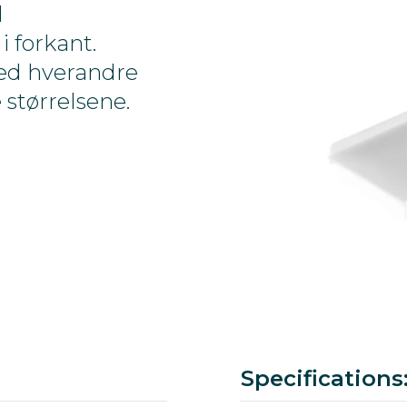
d
i forkant.
ed hverandre
 størrelsene.
Color
Ral
Article number
Download pdf
Specifications