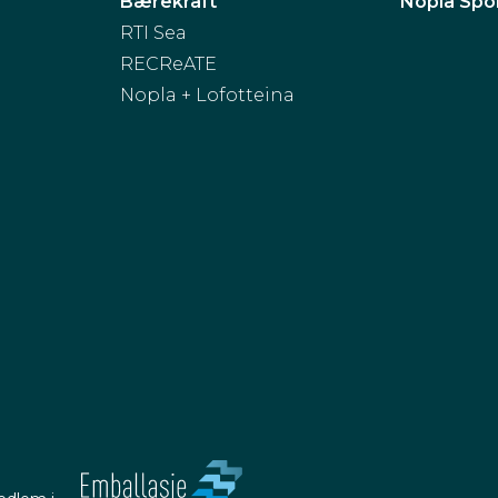
Bærekraft
Nopla Spo
RTI Sea
RECReATE
Nopla + Lofotteina