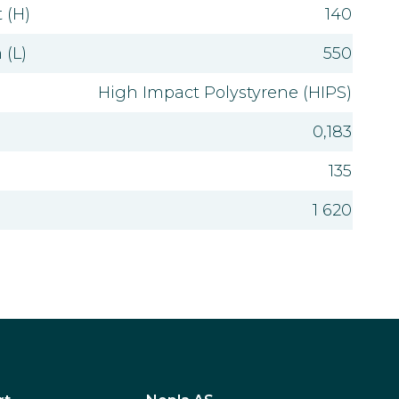
 (H)
140
 (L)
550
High Impact Polystyrene (HIPS)
0,183
135
1 620