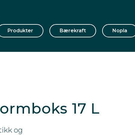
Produkter
Bærekraft
Nopla
normboks 17 L
tikk og