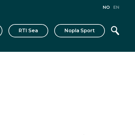
NO
EN
RTI Sea
Nopla Sport